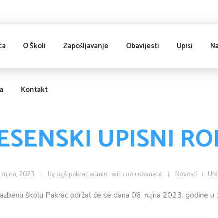
ca
O Školi
Zapošljavanje
Obavijesti
Upisi
Na
ja
Kontakt
JESENSKI UPISNI RO
 rujna, 2023
by
ogš pakrac admin
with
no comment
Novosti
Upi
lazbenu školu Pakrac održat će se dana 06. rujna 2023. godine u 