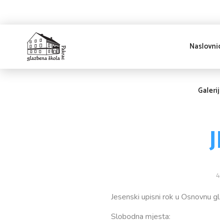
Naslovni
Glazbena škola
Pakrac
Galeri
4
Jesenski upisni rok u Osnovnu g
Slobodna mjesta: