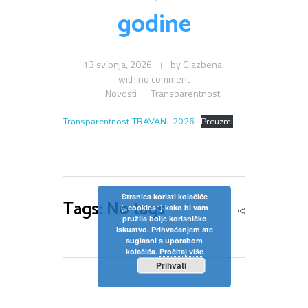
Privola
Dokumenti
godine
Pozivi na sjednice
Upisi
Odluke sa sjednica
Zaštita osobnih podataka
Statut
13 svibnja, 2026
by
Glazbena
Neposredan uvid u rad Školskog odbora
Pravilnici
Pravo na pristup informacijama
with
no comment
Novosti
Transparentnost
Nastava
Odluke
Politika privatnosti
Transparentnost-TRAVANJ-2026
Preuzmi
Godišnji plan i program
Galerija
Odjeli
Školski kurikulum
Natjecanja
Izvješće o radu
Stranica koristi kolačiće
Tags: No tags
(„cookies“) kako bi vam
Kontakt
pružila bolje korisničko
Financijski plan
iskustvo. Prihvaćanjem ste
suglasni s uporabom
Plan nabave
kolačića.
Pročitaj više
Prihvati
Godišnji financijski izvještaj