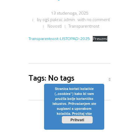
13 studenoga, 2025
by
ogš pakrac admin
with
no comment
Novosti
Transparentnost
Transparentnost-LISTOPAD-2025
Preuzmi
Tags: No tags
Stranica koristi kolačiće
(„cookies“) kako bi vam
pružila bolje korisničko
iskustvo. Prihvaćanjem ste
suglasni s uporabom
kolačića.
Pročitaj više
Prihvati