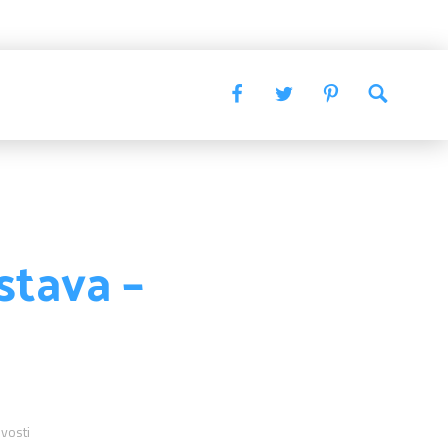
stava –
vosti