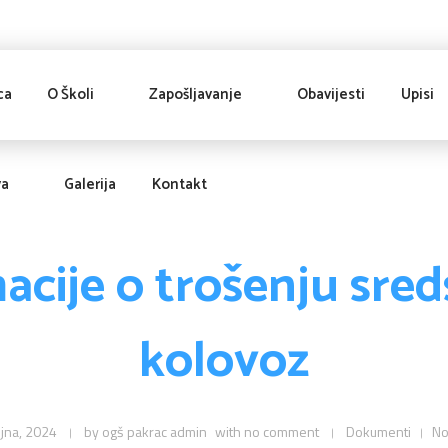
ca
O Školi
Zapošljavanje
Obavijesti
Upisi
va
Galerija
Kontakt
acije o trošenju sred
kolovoz
ujna, 2024
by
ogš pakrac admin
with
no comment
Dokumenti
No