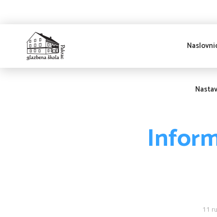
Naslovni
Glazbena škola
Pakrac
Nasta
Inform
11 r