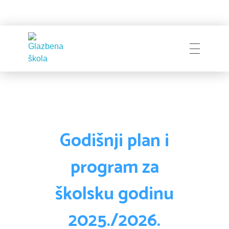
Naslovnica
Glazbena škola
Pakrac
O Školi
Godišnji plan i
program za
Zapošljavanje
Povijest
školsku godinu
Djelatnici i uprava
2025./2026.
Obavijesti
Natječaji
Školski odbor