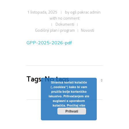
Privola
Dokumenti
Pozivi na sjednice
1 listopada, 2025
by
ogš pakrac admin
Upisi
Odluke sa sjednica
Zaštita osobnih podataka
with
no comment
Statut
Dokumenti
Godišnji plan i program
Novosti
Neposredan uvid u rad Školskog odbora
Pravilnici
Pravo na pristup informacijama
Nastava
GPP-2025-2026-pdf
Odluke
Politika privatnosti
Godišnji plan i program
Galerija
Odjeli
Školski kurikulum
Tags: No tags
Natjecanja
Izvješće o radu
Stranica koristi kolačiće
(„cookies“) kako bi vam
Kontakt
pružila bolje korisničko
Financijski plan
iskustvo. Prihvaćanjem ste
suglasni s uporabom
Plan nabave
kolačića.
Pročitaj više
Prihvati
Godišnji financijski izvještaj