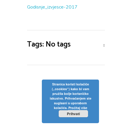
Privola
Dokumenti
Pozivi na sjednice
Godisnje_izvjesce-2017
Upisi
Odluke sa sjednica
Zaštita osobnih podataka
Statut
Neposredan uvid u rad Školskog odbora
Pravilnici
Pravo na pristup informacijama
Nastava
Tags: No tags
Odluke
Politika privatnosti
Godišnji plan i program
Galerija
Odjeli
Školski kurikulum
Natjecanja
Izvješće o radu
Stranica koristi kolačiće
(„cookies“) kako bi vam
Kontakt
pružila bolje korisničko
Financijski plan
iskustvo. Prihvaćanjem ste
suglasni s uporabom
Plan nabave
kolačića.
Pročitaj više
Prihvati
Godišnji financijski izvještaj