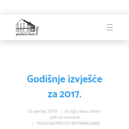
Naslovnica
Glazbena škola
Pakrac
O Školi
Godišnje izvješće
za 2017.
Zapošljavanje
Povijest
Djelatnici i uprava
25 siječnja, 2018
by
ogš pakrac admin
with
no comment
Obavijesti
Natječaji
Školski odbor
PRAVO NA PRISTUP INFORMACIJAMA