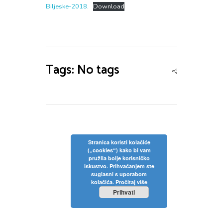
Privola
Biljeske-2018.
Download
Dokumenti
Pozivi na sjednice
Upisi
Odluke sa sjednica
Zaštita osobnih podataka
Statut
Neposredan uvid u rad Školskog odbora
Pravilnici
Pravo na pristup informacijama
Tags: No tags
Nastava
Odluke
Politika privatnosti
Godišnji plan i program
Galerija
Odjeli
Školski kurikulum
Natjecanja
Izvješće o radu
Stranica koristi kolačiće
(„cookies“) kako bi vam
Kontakt
pružila bolje korisničko
Financijski plan
iskustvo. Prihvaćanjem ste
suglasni s uporabom
Plan nabave
kolačića.
Pročitaj više
Prihvati
Godišnji financijski izvještaj