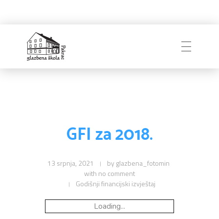
Naslovnica
Glazbena škola
Pakrac
O Školi
GFI za 2018.
Zapošljavanje
Povijest
13 srpnja, 2021
by
glazbena_fotomin
with
no comment
Godišnji financijski izvještaj
Djelatnici i uprava
Obavijesti
Natječaji
Školski odbor
Loading...