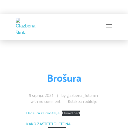
Glazbena škola
Pakrac
Brošura
5 srpnja, 2021
by
glazbena_fotomin
with
no comment
Kutak za roditelje
Brosura za roditelje
Download
KAKO ZAŠTITITI DIJETE NA