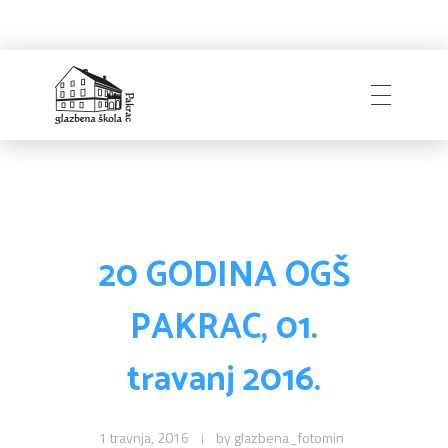
Naslovnica
Glazbena škola
Pakrac
O Školi
20 GODINA OGŠ
PAKRAC, 01.
Zapošljavanje
Povijest
travanj 2016.
Djelatnici i uprava
Obavijesti
Natječaji
Školski odbor
1 travnja, 2016
by
glazbena_fotomin